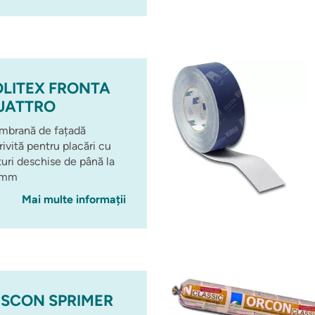
OLITEX FRONTA
UATTRO
brană de fațadă
rivită pentru placări cu
turi deschise de până la
 mm
Mai multe informații
ESCON SPRIMER