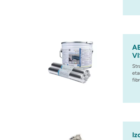
A
VI
Str
eta
fib
Iz