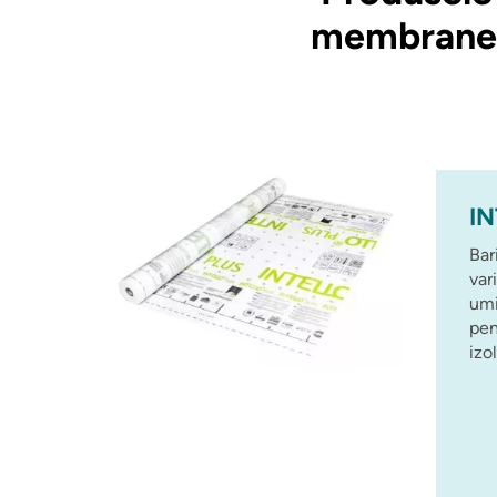
membrane s
IN
Bar
var
umi
pen
izo