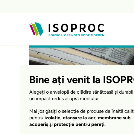
Sari la conținutul principal
Bine ați venit la ISO
Alegeți o anvelopă de clădire sănătoasă și durabil
un impact redus asupra mediului.
Mai jos găsiți o selecție de produse de înaltă cali
pentru
izolație, etanșare la aer, membrane sub
acoperiș și protecție pentru pereți.