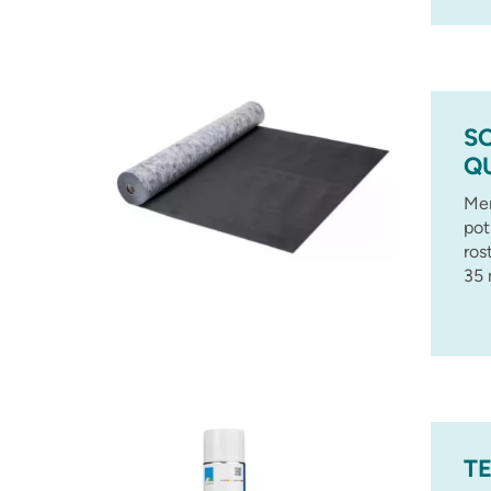
S
Q
Mem
pot
ros
35
T