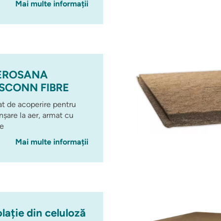
Mai multe informații
EROSANA
SCONN FIBRE
at de acoperire pentru
nșare la aer, armat cu
re
Mai multe informații
olație din celuloză