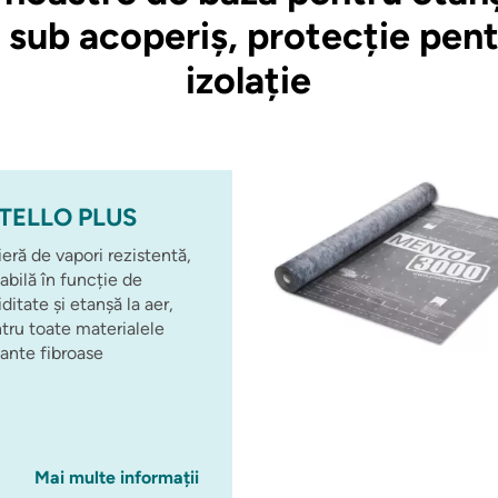
ub acoperiș, protecție pentr
izolație
TELLO PLUS
ieră de vapori rezistentă,
iabilă în funcție de
ditate și etanșă la aer,
tru toate materialele
lante fibroase
Mai multe informații