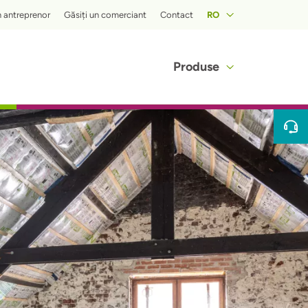
 menu
n antreprenor
Găsiți un comerciant
Contact
RO
Hoofdnaviga
Produse