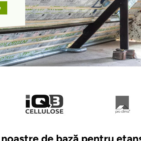
e
noastre de bază pentru etanș