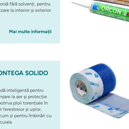
rsă fără solvenți, pentru
izare la interior și exterior
Mai multe informații
ONTEGA SOLIDO
dă inteligentă pentru
nșare la aer și protecție
otriva ploii torențiale în
l ferestrelor și ușilor,
cum și pentru îmbinări cu
cuiala