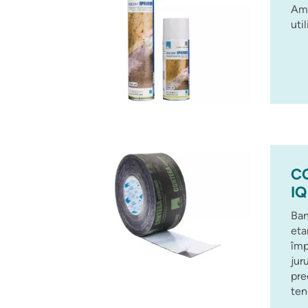
Amo
util
C
IQ
Ban
eta
împ
juru
pre
ten