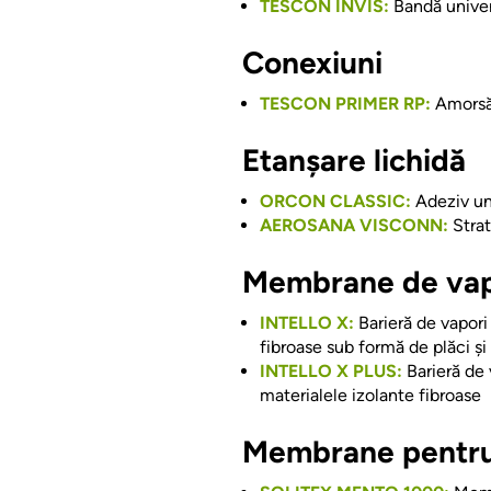
TESCON INVIS:
Bandă univers
Conexiuni
TESCON PRIMER RP:
Amorsă f
Etanșare lichidă
ORCON CLASSIC:
Adeziv uni
AEROSANA VISCONN:
Strat
Membrane de vap
INTELLO X:
Barieră de vapori
fibroase sub formă de plăci și
INTELLO X PLUS:
Barieră de 
materialele izolante fibroase
Membrane pentru 