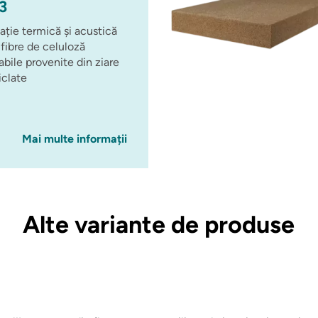
3
lație termică și acustică
 fibre de celuloză
abile provenite din ziare
iclate
Mai multe informații
Alte variante de produse