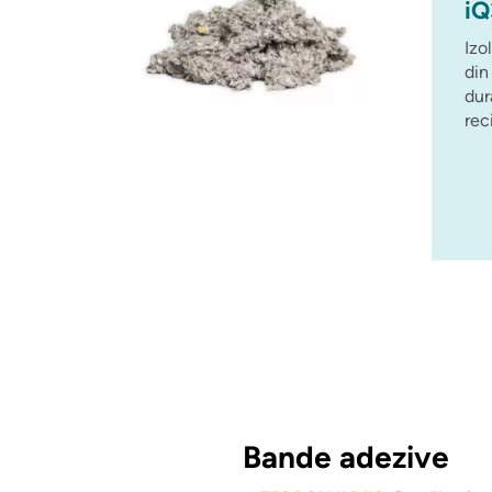
iQ
Izo
din
dur
rec
Bande adezive