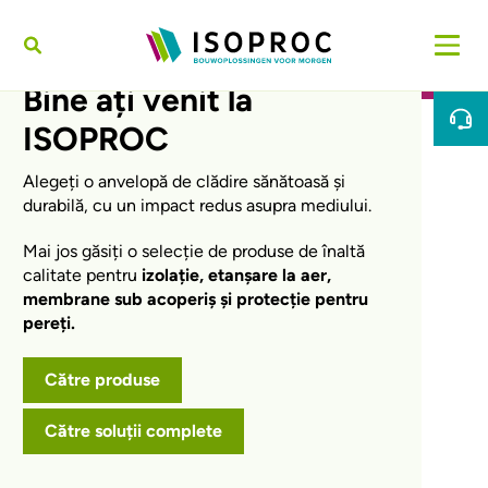
Sari la conținutul principal
Bine ați venit la
ISOPROC
Alegeți o anvelopă de clădire sănătoasă și
durabilă, cu un impact redus asupra mediului.
Mai jos găsiți o selecție de produse de înaltă
calitate pentru
izolație, etanșare la aer,
membrane sub acoperiș și protecție pentru
pereți.
Către produse
Către soluții complete