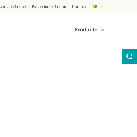
op menu
chmann finden
Fachhändler finden
Kontakt
DE
Hoofdnavigat
Produkte