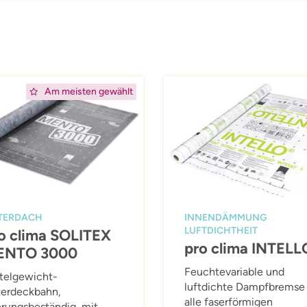
ing
Afbeelding
Am meisten gewählt
TERDACH
INNENDÄMMUNG
LUFTDICHTHEIT
o clima SOLITEX
pro clima INTELL
ENTO 3000
Feuchtevariable und
telgewicht-
luftdichte Dampfbremse 
erdeckbahn,
alle faserförmigen
erungsbeständig, mit