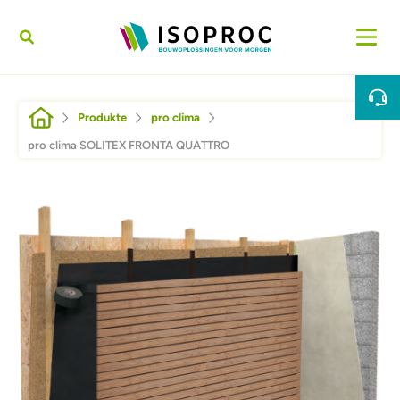
Direkt zum Inhalt
Pfadnavigation
Produkte
pro clima
pro clima SOLITEX FRONTA QUATTRO
Afbeelding