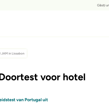
Top
Găsiți u
l JAM in Lissabon
Doortest voor hotel
idstest van Portugal uit