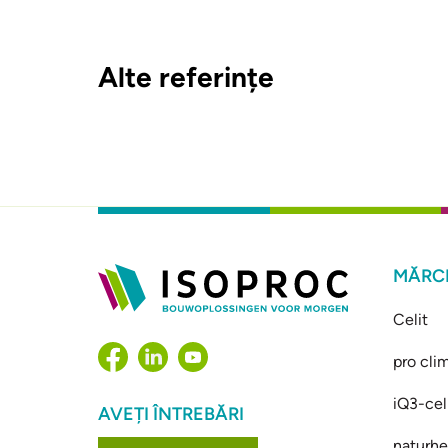
Alte referințe
MĂRCI
Celit
pro cli
iQ3-cel
AVEȚI ÎNTREBĂRI
naturhe