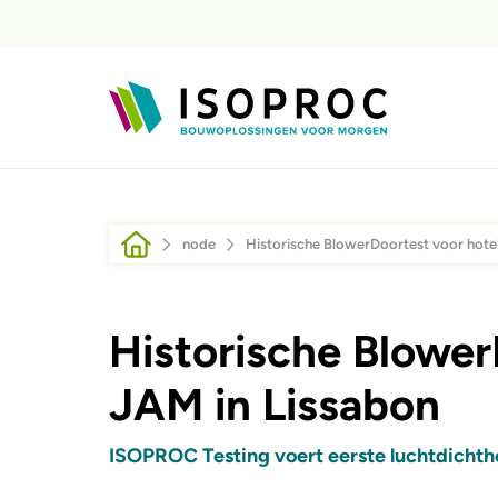
Sari la conținutul principal
Breadcrumb
node
Historische BlowerDoortest voor hote
Historische Blower
JAM in Lissabon
ISOPROC Testing voert eerste luchtdichthe