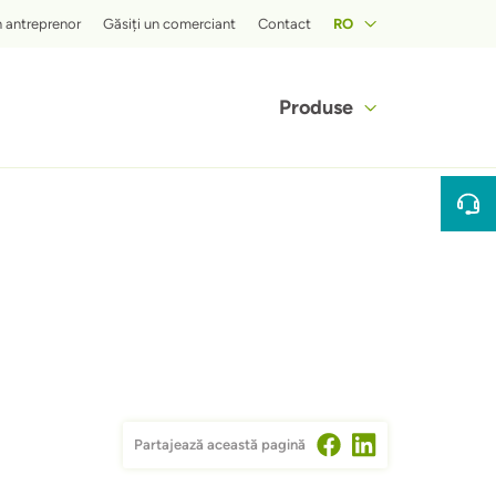
 menu
n antreprenor
Găsiți un comerciant
Contact
RO
Hoofdnaviga
Produse
Partajează această pagină