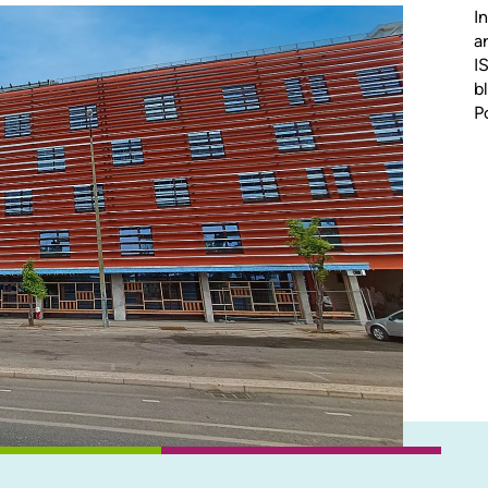
I
a
I
b
P