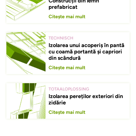
Construcții din lemn
prefabricat
Citește mai mult
TECHNISCH
Izolarea unui acoperiș în pantă
cu coamă portantă și capriori
din scândură
Citește mai mult
TOTAALOPLOSSING
Izolarea pereților exteriori din
zidărie
Citește mai mult