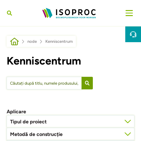
Sari la conținutul principal
Breadcrumb
node
Kenniscentrum
Kenniscentrum
Aplicare
Tipul de proiect
Metodă de construcție