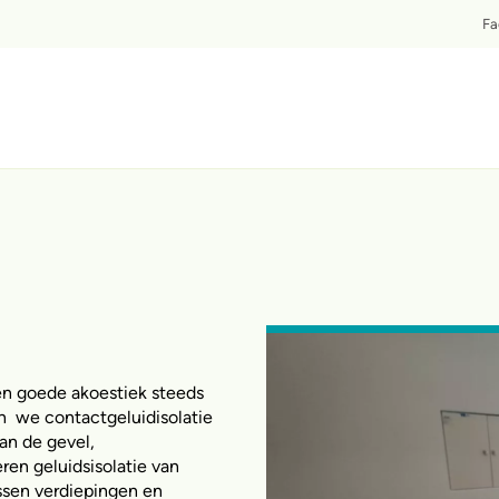
T
Fa
en goede akoestiek steeds
n we contactgeluidisolatie
van de gevel,
eren geluidsisolatie van
ssen verdiepingen en