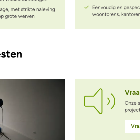
Eenvoudig en gespecia
age, met strikte naleving
woontorens, kantoren, 
 op grote werven
esten
Vraa
Onze s
projec
Vra