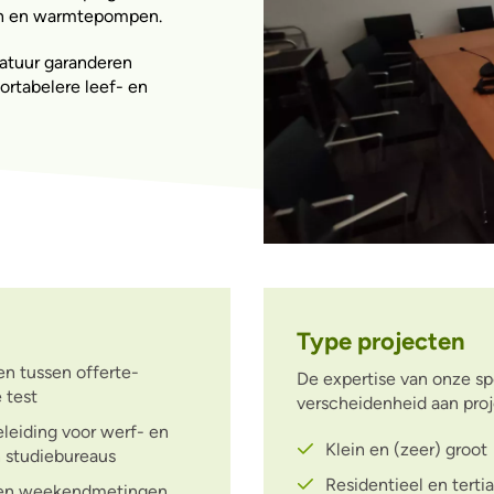
emen en warmtepompen.
atuur garanderen
ortabelere leef- en
Type projecten
en tussen offerte-
De expertise van onze sp
 test
verscheidenheid aan proj
eleiding voor werf- en
Klein en (zeer) groot
n studiebureaus
Residentieel en tertia
ht- en weekendmetingen