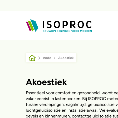
Direkt zum Inhalt
Pfadnavigation
node
Akoestiek
Akoestiek
Essentieel voor comfort en gezondheid, wordt e
vaker vereist in lastenboeken. Bij ISOPROC mete
tussen verdiepingen, nagalmtijd, geluidsisolatie 
luchtgeluidisolatie en installatielawaai. We evalu
gevels en binnenmuren, contactgeluidisolatie tu