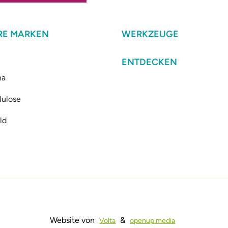
RE MARKEN
WERKZEUGE
ENTDECKEN
ma
lulose
ld
Website von
&
Volta
openup.media