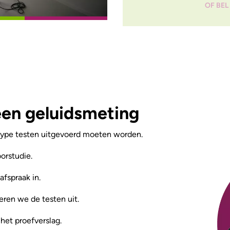
OF BEL 
een geluidsmeting
pe testen uitgevoerd moeten worden.
orstudie.
fspraak in.
ren we de testen uit.
het proefverslag.