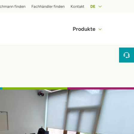
op menu
chmann finden
Fachhändler finden
Kontakt
DE
Hoofdnavigat
Produkte