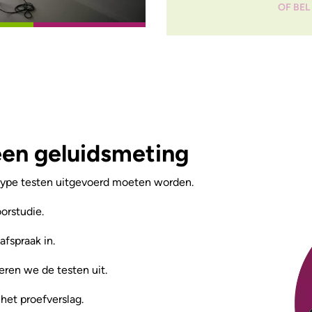
OF BEL 
een geluidsmeting
pe testen uitgevoerd moeten worden.
orstudie.
fspraak in.
ren we de testen uit.
het proefverslag.