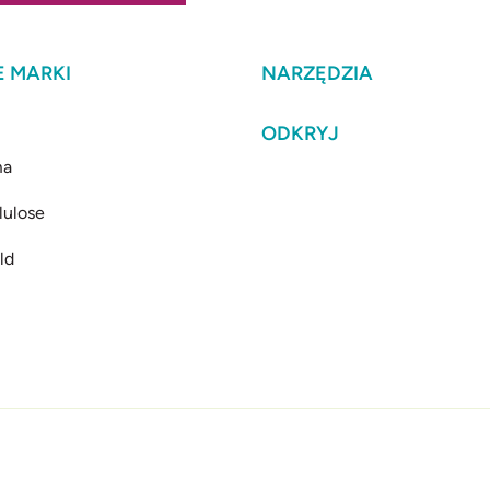
 MARKI
NARZĘDZIA
ODKRYJ
ma
lulose
ld