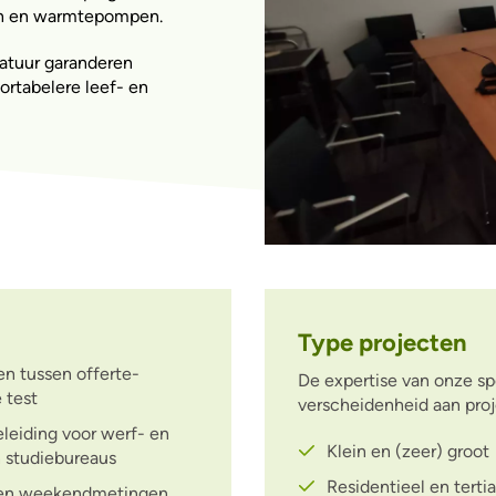
emen en warmtepompen.
atuur garanderen
ortabelere leef- en
Type projecten
en tussen offerte-
De expertise van onze sp
 test
verscheidenheid aan proj
eleiding voor werf- en
Klein en (zeer) groot
n studiebureaus
Residentieel en tertia
ht- en weekendmetingen