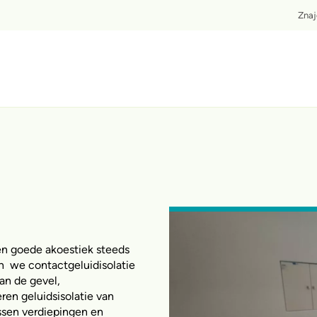
T
Zna
en goede akoestiek steeds
n we contactgeluidisolatie
van de gevel,
eren geluidsisolatie van
ssen verdiepingen en