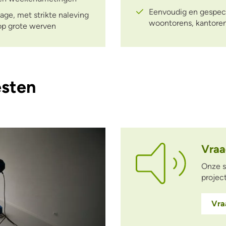
Eenvoudig en gespecia
age, met strikte naleving
woontorens, kantoren, 
 op grote werven
esten
Vraa
Onze s
projec
Vra