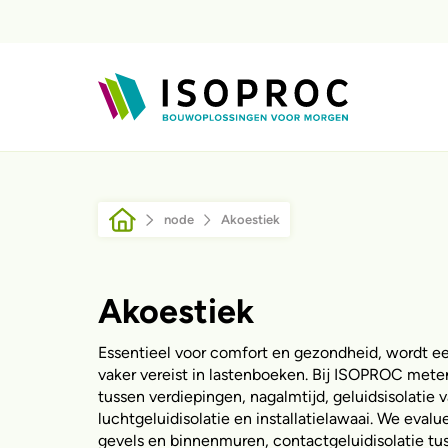
Przejdź do treści
Ścieżka nawigacyjna
node
Akoestiek
Akoestiek
Essentieel voor comfort en gezondheid, wordt e
vaker vereist in lastenboeken. Bij ISOPROC mete
tussen verdiepingen, nagalmtijd, geluidsisolatie 
luchtgeluidisolatie en installatielawaai. We evalu
gevels en binnenmuren, contactgeluidisolatie tu