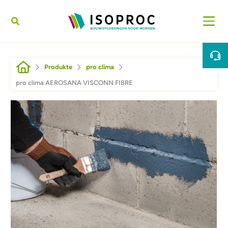
Direkt zum Inhalt
Pfadnavigation
Produkte
pro clima
pro clima AEROSANA VISCONN FIBRE
Afbeelding