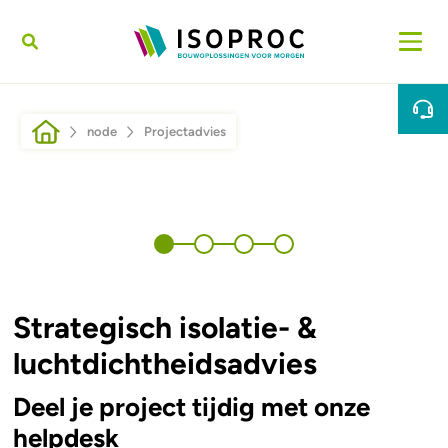
Skip to main content
Breadcrumb
node
Projectadvies
Strategisch isolatie- &
luchtdichtheidsadvies
Deel je project tijdig met onze
helpdesk