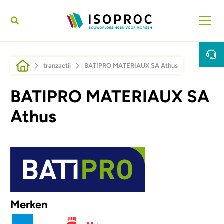
Sari la conținutul principal
Breadcrumb
tranzactii
BATIPRO MATERIAUX SA Athus
BATIPRO MATERIAUX SA
Athus
Afbeelding
Merken