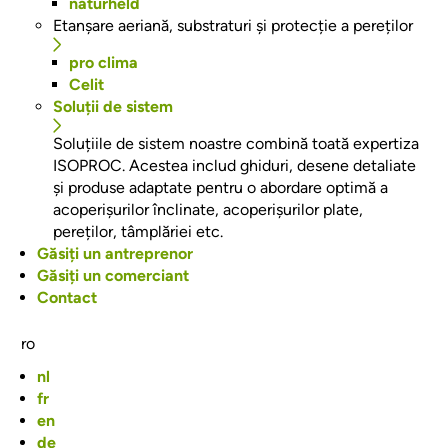
naturheld
Etanșare aeriană, substraturi și protecție a pereților
pro clima
Celit
Soluții de sistem
Soluțiile de sistem noastre combină toată expertiza
ISOPROC. Acestea includ ghiduri, desene detaliate
și produse adaptate pentru o abordare optimă a
acoperișurilor înclinate, acoperișurilor plate,
pereților, tâmplăriei etc.
Găsiți un antreprenor
Găsiți un comerciant
Contact
ro
nl
fr
en
de