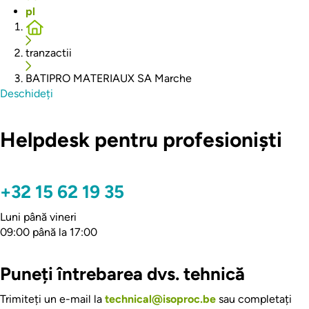
pl
Breadcrumb
tranzactii
BATIPRO MATERIAUX SA Marche
Deschideți
Helpdesk pentru profesioniști
+32 15 62 19 35
Luni până vineri
09:00 până la 17:00
Puneți întrebarea dvs. tehnică
Trimiteți un e-mail la
technical@isoproc.be
sau completați