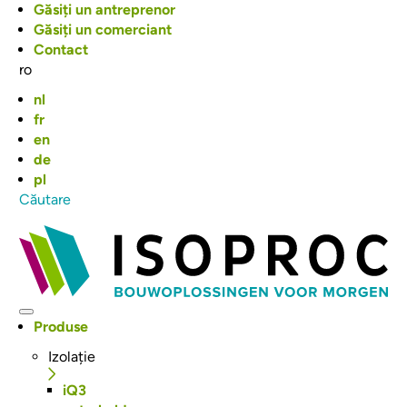
Top
Sari
Găsiți un antreprenor
la
Găsiți un comerciant
menu
conținutul
Contact
principal
ro
nl
fr
en
de
pl
Căutare
Hoofdnavigatie
Produse
Izolație
iQ3