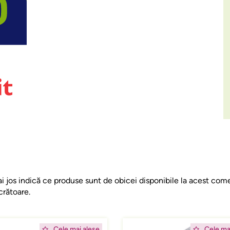
i jos indică ce produse sunt de obicei disponibile la acest come
crătoare.
ing
Afbeelding
Cele mai alese
Cele ma