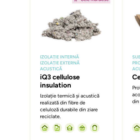
IZOLAȚIE INTERNĂ
SU
IZOLAȚIE EXTERNĂ
PRO
ACUSTICĂ
AC
iQ3 cellulose
Ce
insulation
Pro
aco
Izolație termică și acustică
din
realizată din fibre de
celuloză durabile din ziare
reciclate.