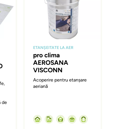
ETANȘEITATE LA AER
pro clima
AEROSANA
O
VISCONN
Acoperire pentru etanșare
fe,
aeriană
ă de