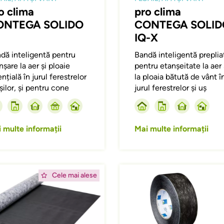
o clima
pro clima
ONTEGA SOLIDO
CONTEGA SOLID
IQ-X
dă inteligentă pentru
Bandă inteligentă preplia
nșare la aer și ploaie
pentru etanșeitate la aer 
ențială în jurul ferestrelor
la ploaia bătută de vânt î
ușilor, și pentru cone
jurul ferestrelor și uș
 multe informații
Mai multe informații
ing
Afbeelding
Cele mai alese