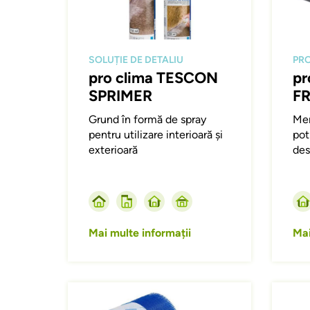
SOLUȚIE DE DETALIU
PRO
pro clima TESCON
pr
SPRIMER
F
Grund în formă de spray
Mem
pentru utilizare interioară și
pot
exterioară
des
Mai multe informații
Mai
Afbeelding
Afbeeld