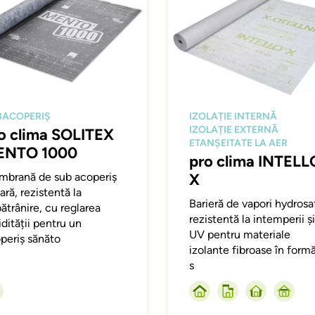
BACOPERIȘ
IZOLAȚIE INTERNĂ
IZOLAȚIE EXTERNĂ
o clima SOLITEX
ETANȘEITATE LA AER
ENTO 1000
pro clima INTELL
brană de sub acoperiș
X
ară, rezistentă la
Barieră de vapori hydrosa
ătrânire, cu reglarea
rezistentă la intemperii și
dității pentru un
UV pentru materiale
periș sănăto
izolante fibroase în form
s