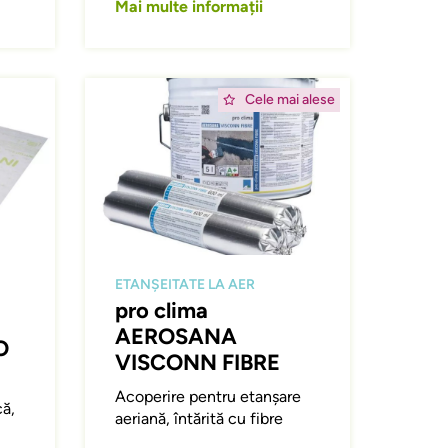
Mai multe informații
Afbeelding
Cele mai alese
ETANȘEITATE LA AER
pro clima
AEROSANA
O
VISCONN FIBRE
Acoperire pentru etanșare
că,
aeriană, întărită cu fibre