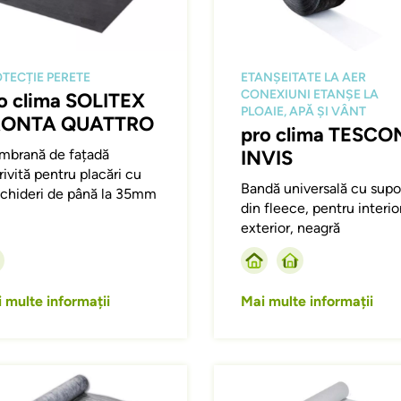
TECȚIE PERETE
ETANȘEITATE LA AER
CONEXIUNI ETANȘE LA
o clima SOLITEX
PLOAIE, APĂ ȘI VÂNT
RONTA QUATTRO
pro clima TESCO
brană de fațadă
INVIS
rivită pentru placări cu
Bandă universală cu supo
chideri de până la 35mm
din fleece, pentru interior
exterior, neagră
 multe informații
Mai multe informații
ing
Afbeelding