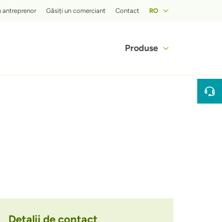
 menu
n antreprenor
Găsiți un comerciant
Contact
RO
Hoofdnaviga
Produse
Detalii de contact