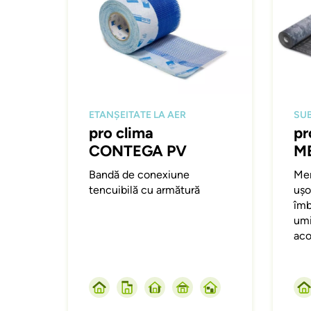
ETANȘEITATE LA AER
SU
pro clima
pr
CONTEGA PV
M
Bandă de conexiune
Mem
tencuibilă cu armătură
ușo
îmb
umi
aco