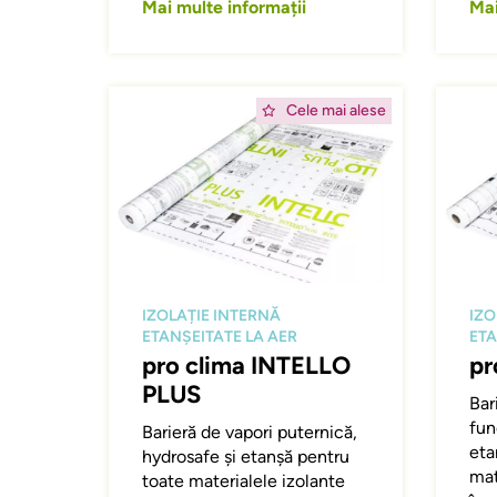
Mai multe informații
Mai
Afbeelding
Afbeeld
Cele mai alese
IZOLAȚIE INTERNĂ
IZO
ETANȘEITATE LA AER
ETA
pro clima INTELLO
pr
PLUS
Bar
fun
Barieră de vapori puternică,
eta
hydrosafe și etanșă pentru
mat
toate materialele izolante