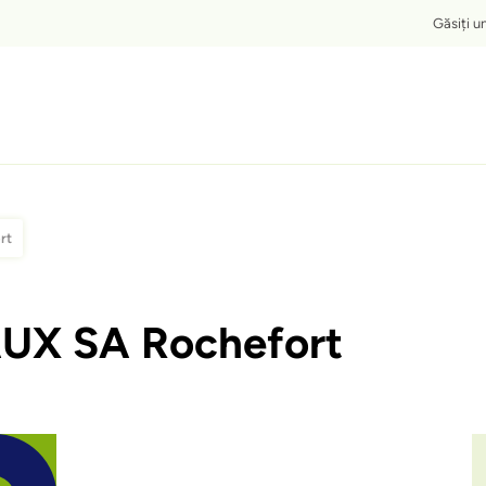
Top
Găsiți u
rt
UX SA Rochefort