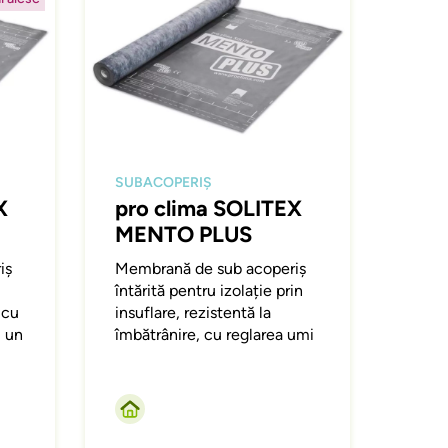
SUBACOPERIȘ
X
pro clima SOLITEX
MENTO PLUS
iș
Membrană de sub acoperiș
întărită pentru izolație prin
 cu
insuflare, rezistentă la
u un
îmbătrânire, cu reglarea umi