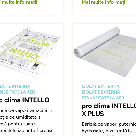
 multe informații
Mai multe informații
ing
Afbeelding
LAȚIE INTERNĂ
IZOLAȚIE INTERNĂ
NȘEITATE LA AER
IZOLAȚIE EXTERNĂ
ETANȘEITATE LA AER
o clima INTELLO
pro clima INTELL
ieră de vapori variabilă în
X PLUS
cție de umiditate și
nșă pentru toate
Barieră de vapori puterni
erialele izolante fibroase
hydrosafe, rezistentă la