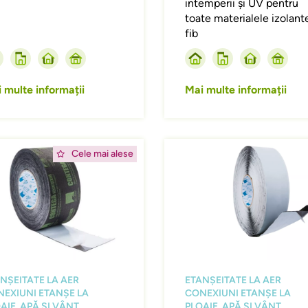
intemperii și UV pentru
toate materialele izolant
fib
 multe informații
Mai multe informații
ing
Afbeelding
Cele mai alese
NȘEITATE LA AER
ETANȘEITATE LA AER
EXIUNI ETANȘE LA
CONEXIUNI ETANȘE LA
AIE, APĂ ȘI VÂNT
PLOAIE, APĂ ȘI VÂNT