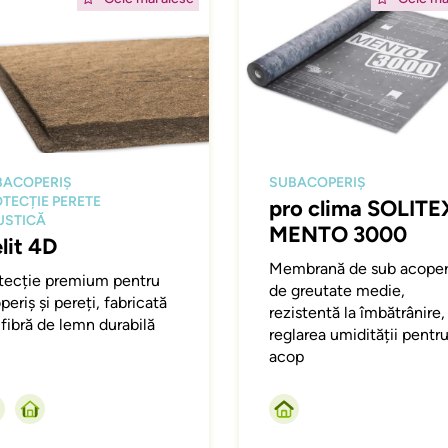
BACOPERIȘ
SUBACOPERIȘ
TECȚIE PERETE
pro clima SOLITE
USTICĂ
MENTO 3000
lit 4D
Membrană de sub acoper
tecție premium pentru
de greutate medie,
periș și pereți, fabricată
rezistentă la îmbătrânire,
 fibră de lemn durabilă
reglarea umidității pentr
acop