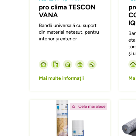
pro clima TESCON
pr
VANA
C
IQ
Bandă universală cu suport
din material nețesut, pentru
Ban
interior și exterior
eta
tor
și 
Mai multe informații
Mai
Afbeelding
Afbeeld
Cele mai alese