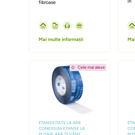
în
fibroase
Mai multe informații
Mai
Afbeelding
Afbeeld
Cele mai alese
ETANȘEITATE LA AER
ETA
CONEXIUNI ETANȘE LA
CON
PLOAIE, APĂ ȘI VÂNT
PLO