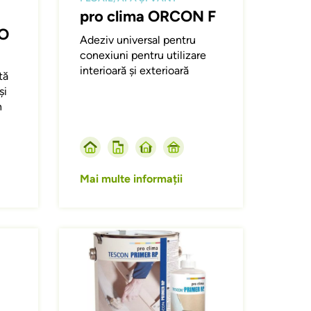
pro clima ORCON F
O
Adeziv universal pentru
conexiuni pentru utilizare
interioară și exterioară
tă
și
n
Mai multe informații
Afbeelding