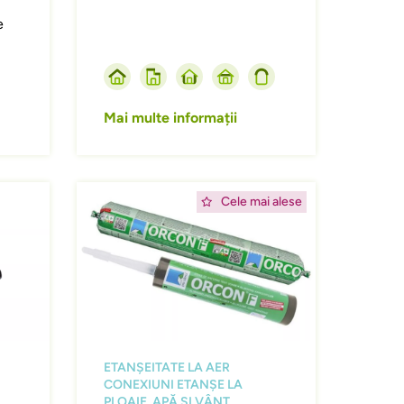
e
Mai multe informații
Afbeelding
Cele mai alese
ETANȘEITATE LA AER
CONEXIUNI ETANȘE LA
PLOAIE, APĂ ȘI VÂNT