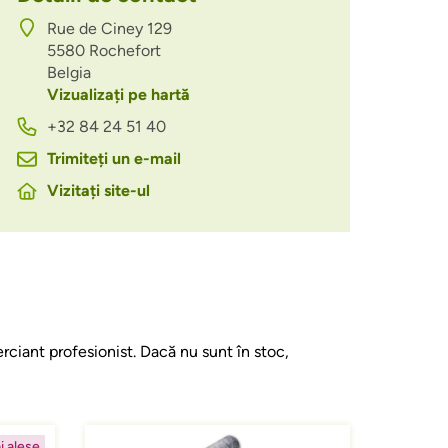
Rue de Ciney 129
5580
Rochefort
Belgia
Vizualizați pe hartă
+32 84 24 51 40
Trimiteți un e-mail
Vizitați site-ul
rciant profesionist. Dacă nu sunt în stoc,
Afbeelding
i alese