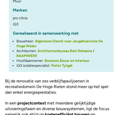
Muur
Merken
pro clima
iQ3
Gerealiseerd in samenwerking met
Bouwheer:
Algemene Dienst voor Jeugdtoerisme De
Hoge Rielen
Architecten:
Architectenbureau Bart Dehaene
/
RAAMWERK
Hoofdaannemer:
Beneens Bouw en Interieur
iQ3 isolatiespecialist:
Pieter Tytgat
Bij de renovatie van zes verblijfspaviljoenen in
recreatiedomein De Hoge Rielen stond meer op het spel
dan enkel energieprestaties.
In een
projectcontext
met meerdere gelijktijdige
uitvoeringsfasen en diverse bouwsystemen, ligt de focus
namelijk ook altijd op
kostenefficiënt bouwen
en