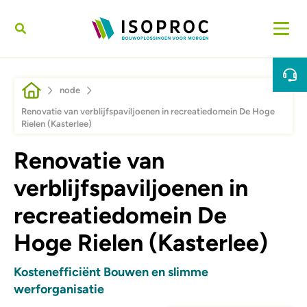
Direkt zum Inhalt
Pfadnavigation
node
Renovatie van verblijfspaviljoenen in recreatiedomein De Hoge
Rielen (Kasterlee)
Renovatie van
verblijfspaviljoenen in
recreatiedomein De
Hoge Rielen (Kasterlee)
Kostenefficiënt Bouwen en slimme
werforganisatie