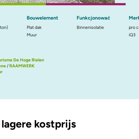
Bouwelement
Funkcjonować
Mer
ton)
Plat dak
Binnenisolatie
pro c
Muur
iQ3
erisme De Hoge Rielen
ene
/
RAAMWERK
ur
lagere kostprijs