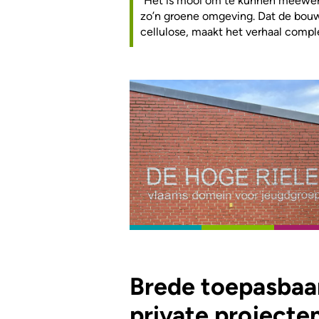
“Het is mooi om te kunnen meewerk
zo’n groene omgeving. Dat de bouwh
cellulose, maakt het verhaal compl
Brede toepasbaar
private projecte