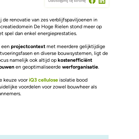
Udostępnij tę stronę
ij de renovatie van zes verblijfspaviljoenen in
ecreatiedomein De Hoge Rielen stond meer op
et spel dan enkel energieprestaties.
n een
projectcontext
met meerdere gelijktijdige
itvoeringsfasen en diverse bouwsystemen, ligt de
ocus namelijk ook altijd op
kostenefficiënt
ouwen
en geoptimaliseerde
werforganisatie
.
e keuze voor
iQ3 cellulose
isolatie bood
uidelijke voordelen voor zowel bouwheer als
annemers.