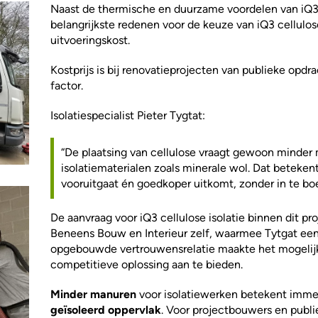
Naast de thermische en duurzame voordelen van iQ3 ce
belangrijkste redenen voor de keuze van iQ3 cellulos
uitvoeringskost.
Kostprijs is bij renovatieprojecten van publieke opd
factor.
Isolatiespecialist Pieter Tygtat:
“De plaatsing van cellulose vraagt gewoon minder
isolatiematerialen zoals minerale wol. Dat betekent
vooruitgaat én goedkoper uitkomt, zonder in te boe
De aanvraag voor iQ3 cellulose isolatie binnen dit 
Beneens Bouw en Interieur zelf, waarmee Tytgat een
opgebouwde vertrouwensrelatie maakte het mogelijk
competitieve oplossing aan te bieden.
Minder manuren
voor isolatiewerken betekent imm
geïsoleerd oppervlak
. Voor projectbouwers en publ