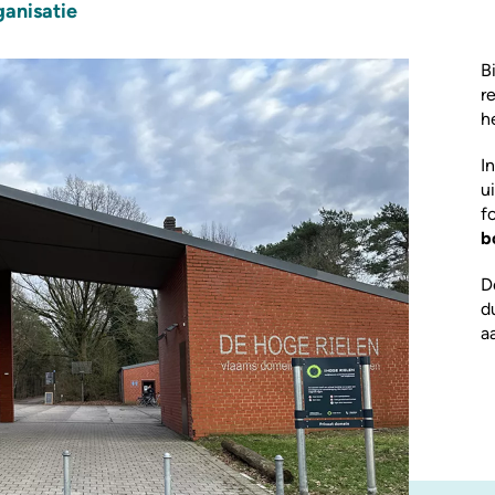
ganisatie
B
r
h
I
u
f
b
D
d
a