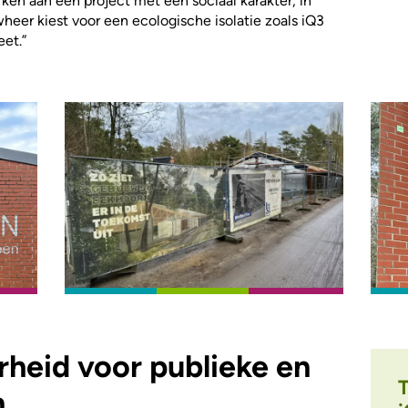
en aan een project met een sociaal karakter, in
eer kiest voor een ecologische isolatie zoals iQ3
eet.”
heid voor publieke en
n