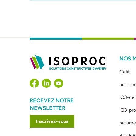
NOS 
Celit
pro cli
iQ3-cel
RECEVEZ NOTRE
NEWSLETTER
iQ3-prof
Inscrivez-vous
naturhe
Block'A