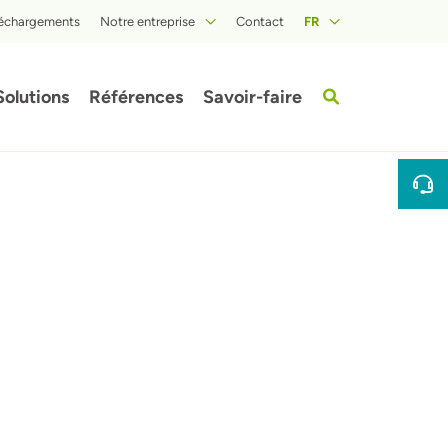
léchargements
Notre entreprise
Contact
FR
A propos d'ISOPROC
Solutions
Références
Savoir-faire