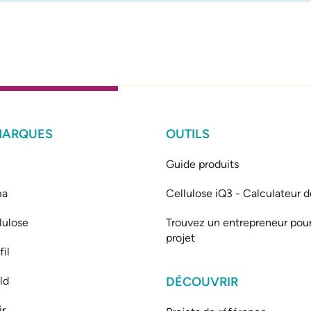
MARQUES
OUTILS
Guide produits
ma
Cellulose iQ3 - Calculateur d
lulose
Trouvez un entrepreneur pour
projet
il
ld
DÉCOUVRIR
ir