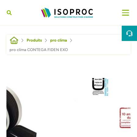
Aller au contenu principal
Fil d'Ariane
Produits
pro clima
pro clima CONTEGA FIDEN EXO
Afbeelding