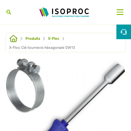
Aller au contenu principal
Fil d'Ariane
Produits
X-Floc
X-Floc Clé tournevis héxagonale SW13
Afbeelding