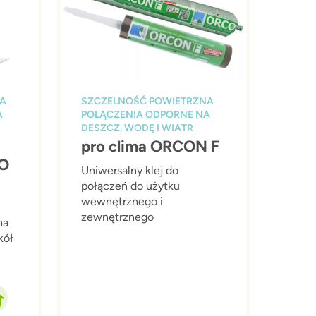
NA
SZCZELNOŚĆ POWIETRZNA
A
POŁĄCZENIA ODPORNE NA
DESZCZ, WODĘ I WIATR
pro clima ORCON F
O
Uniwersalny klej do
połączeń do użytku
wewnętrznego i
zewnętrznego
na
kół