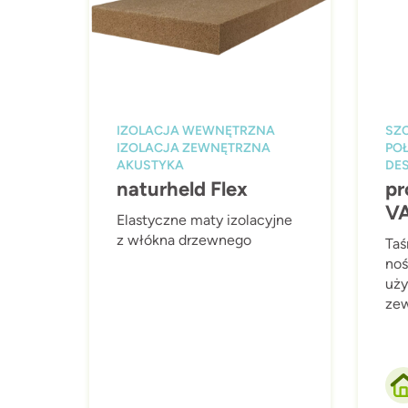
IZOLACJA WEWNĘTRZNA
SZ
IZOLACJA ZEWNĘTRZNA
PO
AKUSTYKA
DES
naturheld Flex
pr
V
Elastyczne maty izolacyjne
z włókna drzewnego
Taś
noś
uży
zew