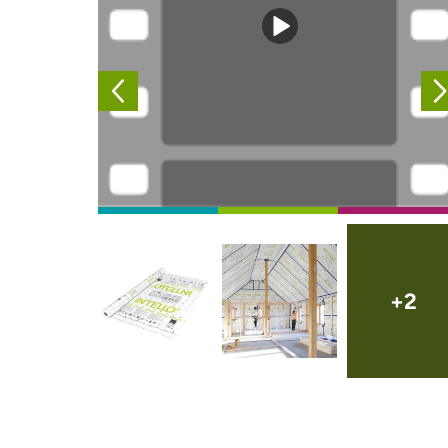
Externe vide
Afbeelding
Afbeelding
+2