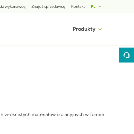
op menu
jdź wykonawcę
Znajdź sprzedawcę
Kontakt
PL
Hoofdnavigat
Produkty
fbeelding
ch włóknistych materiałów izolacyjnych w formie