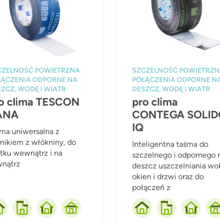
CZELNOŚĆ POWIETRZNA
SZCZELNOŚĆ POWIETRZ
ŁĄCZENIA ODPORNE NA
POŁĄCZENIA ODPORNE N
ZCZ, WODĘ I WIATR
DESZCZ, WODĘ I WIATR
o clima TESCON
pro clima
ANA
CONTEGA SOLID
IQ
ma uniwersalna z
nikiem z włókniny, do
Inteligentna taśma do
tku wewnątrz i na
szczelnego i odpornego 
nątrz
deszcz uszczelniania wo
okien i drzwi oraz do
połączeń z