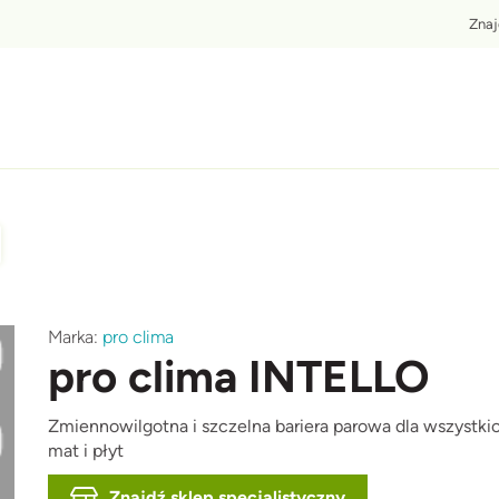
T
Zna
Afbeelding
A
Marka:
pro clima
pro clima INTELLO
Zmiennowilgotna i szczelna bariera parowa dla wszystki
mat i płyt
Znajdź sklep specjalistyczny