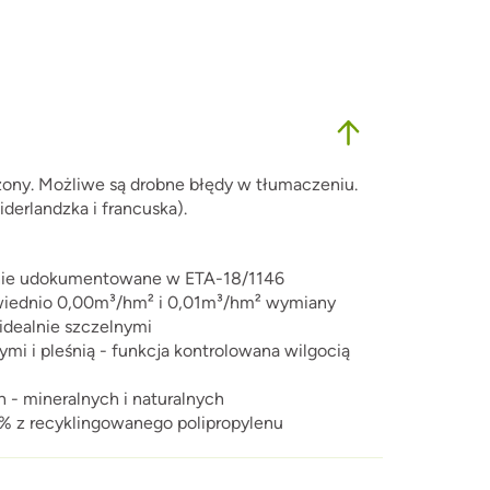
czony. Możliwe są drobne błędy w tłumaczeniu.
derlandzka i francuska).
jalnie udokumentowane w ETA-18/1146
owiednio 0,00m³/hm² i 0,01m³/hm² wymiany
 idealnie szczelnymi
i i pleśnią - funkcja kontrolowana wilgocią
 - mineralnych i naturalnych
 z recyklingowanego polipropylenu