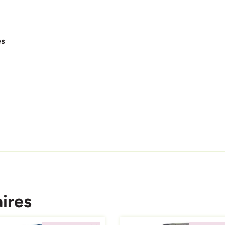
es
ires
ing
Afbeelding