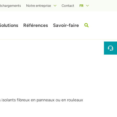
léchargements
Notre entreprise
Contact
FR
A propos d'ISOPROC
Solutions
Références
Savoir-faire
fbeelding
Afbeeldi
es isolants fibreux en panneaux ou en rouleaux