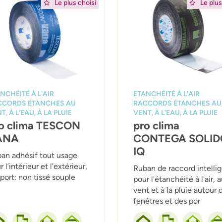
Le plus choisi
Le plus
NCHÉITÉ À L'AIR
ETANCHÉITÉ À L'AIR
CCORDS ÉTANCHES AU
RACCORDS ÉTANCHES AU
T, À L'EAU, À LA PLUIE
VENT, À L'EAU, À LA PLUIE
o clima TESCON
pro clima
ANA
CONTEGA SOLID
IQ
an adhésif tout usage
 l’intérieur et l’extérieur,
Ruban de raccord intelli
port: non tissé souple
pour l'étanchéité à l'air, 
vent et à la pluie autour 
fenêtres et des por