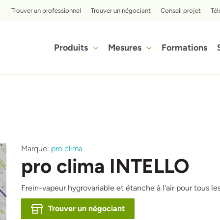
Top menu
Trouver un professionnel
Trouver un négociant
Conseil projet
Té
Hoofdnavigatie
Produits
Mesures
Formations
Découvrez en quelques étapes à quel point l'isolation avec l'isolant en cellulose iQ3 peut être avantageuse pour vous.
A
Marque:
pro clima
pro clima INTELLO
Frein-vapeur hygrovariable et étanche à l'air pour tous l
Trouver un négociant