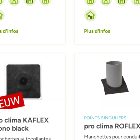
s d'infos
Plus d'infos
ing
Afbeelding
POINTS SINGULIERS
o clima KAFLEX
pro clima ROFLE
no black
Manchettes pour condui
chettes autocollantes