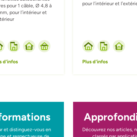
pour l’intérieur et l’extéri
res pour 1 câble, Ø 4,8 à
mm, pour l’intérieur et
xtérieur
s d'infos
Plus d'infos
 formations
Approfondi
r et distinguez-vous en
Découvrez nos articles, n
aine et respectueuse de
classés par applicati