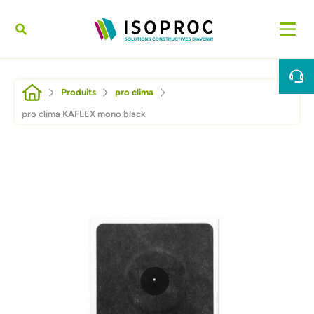
Aller au contenu principal
Fil d'Ariane
Produits
pro clima
pro clima KAFLEX mono black
Afbeelding