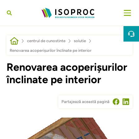
Sari la conținutul principal
Breadcrumb
centrul de cunostinte
solutie
Renovarea acoperișurilor înclinate pe interior
Renovarea acoperișurilor
înclinate pe interior
Partajează această pagină