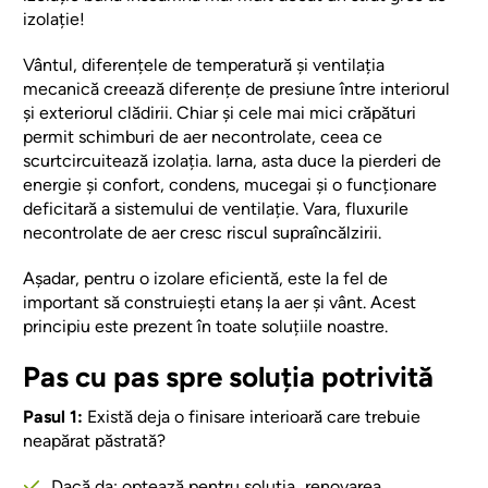
izolație!
Vântul, diferențele de temperatură și ventilația
mecanică creează diferențe de presiune între interiorul
și exteriorul clădirii. Chiar și cele mai mici crăpături
permit schimburi de aer necontrolate, ceea ce
scurtcircuitează izolația. Iarna, asta duce la pierderi de
energie și confort, condens, mucegai și o funcționare
deficitară a sistemului de ventilație. Vara, fluxurile
necontrolate de aer cresc riscul supraîncălzirii.
Așadar, pentru o izolare eficientă, este la fel de
important să construiești etanș la aer și vânt. Acest
principiu este prezent în toate soluțiile noastre.
Pas cu pas spre soluția potrivită
Pasul 1:
Există deja o finisare interioară care trebuie
neapărat păstrată?
Dacă da: optează pentru soluția „renovarea