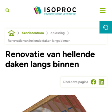
Overslaan en naar de inhoud gaan
Kruimelpad
Kenniscentrum
oplossing
Renovatie van hellende daken langs binnen
Renovatie van hellende
daken langs binnen
Deel deze pagina