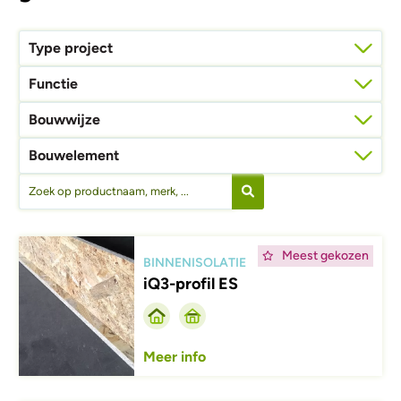
Type project
Functie
Bouwwijze
Bouwelement
Afbeelding
Meest gekozen
BINNENISOLATIE
iQ3-profil ES
Meer info