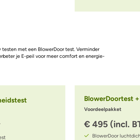
w testen met een BlowerDoor test. Verminder
erbeter je E-peil voor meer comfort en energie-
BlowerDoortest + 
heidstest
Voordeelpakket
€ 495 (incl. 
*
BlowerDoor luchtdich
est