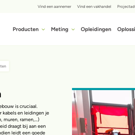
Top menu
Vind een aannemer
Vind een vakhandel
Projectad
Hoofdnavigatie
Producten
Meting
Opleidingen
Oploss
Ontdek in slechts enkele stappen hoe voordelig het isoleren met iQ3-cellulose isolatie voor jou kan zijn.
sten
n
ebouw is cruciaal.
kabels en leidingen je
, muren, ramen,…)
id draagt bij aan een
dien leidt een goede