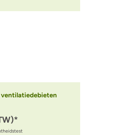
ventilatiedebieten
BTW)*
theidstest