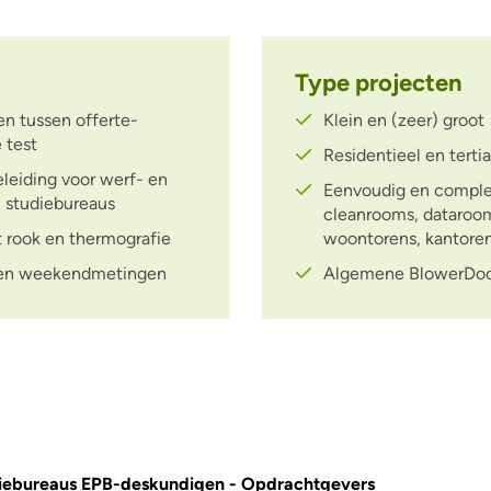
Type projecten
en tussen offerte-
Klein en (zeer) groot
 test
Residentieel en tertia
eleiding voor werf- en
Eenvoudig en complex
n studiebureaus
cleanrooms, datarooms
 rook en thermografie
woontorens, kantoren, 
ht- en weekendmetingen
Algemene BlowerDoor
diebureaus EPB-deskundigen - Opdrachtgevers