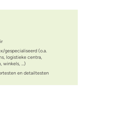
ir
/gespecialiseerd (o.a.
, logistieke centra,
winkels, ...)
testen en detailtesten