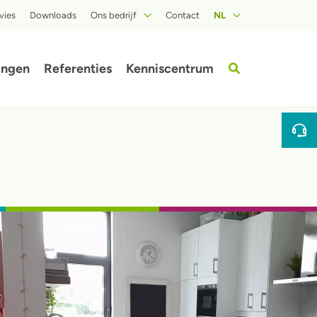
vies
Downloads
Ons bedrijf
Contact
NL
Over ISOPROC
ingen
Referenties
Kenniscentrum