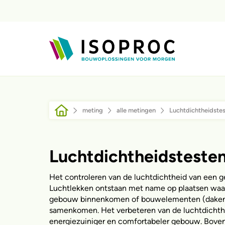
Overslaan en naar de inhoud gaan
Kruimelpad
meting
alle metingen
Luchtdichtheidste
Luchtdichtheidsteste
Het controleren van de luchtdichtheid van een g
Luchtlekken ontstaan met name op plaatsen waar 
gebouw binnenkomen of bouwelementen (daken
samenkomen. Het verbeteren van de luchtdichthe
energiezuiniger en comfortabeler gebouw. Boven