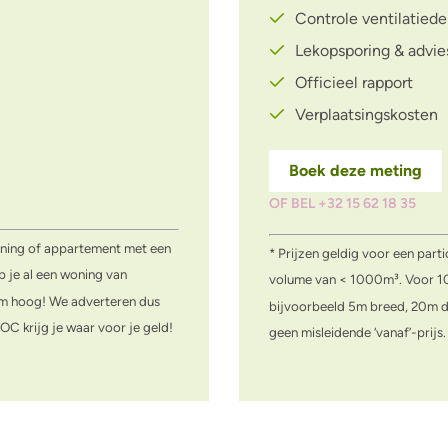
Controle ventilatied
Lekopsporing & advie
Officieel rapport
Verplaatsingskosten
Boek deze meting
OF BEL +32 15 62 18 35
woning of appartement met een
* Prijzen geldig voor een par
je al een woning van
volume van < 1000m³. Voor 10
0m hoog! We adverteren dus
bijvoorbeeld 5m breed, 20m d
ROC krijg je waar voor je geld!
geen misleidende ‘vanaf’-prijs.