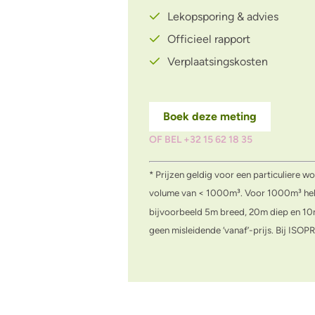
Lekopsporing & advies
Officieel rapport
Verplaatsingskosten
Boek deze meting
OF BEL +32 15 62 18 35
* Prijzen geldig voor een particuliere 
volume van < 1000m³. Voor 1000m³ heb 
bijvoorbeeld 5m breed, 20m diep en 1
geen misleidende ‘vanaf’-prijs. Bij ISOP