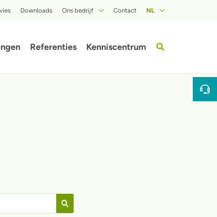
vies
Downloads
Ons bedrijf
Contact
NL
Over ISOPROC
ingen
Referenties
Kenniscentrum