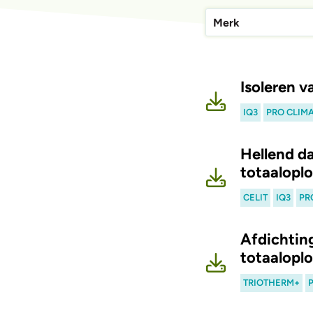
Merk
Isoleren v
IQ3
PRO CLIM
Hellend d
totaalopl
CELIT
IQ3
PR
Afdichting
totaalopl
TRIOTHERM+