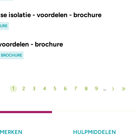
ose isolatie - voordelen - brochure
HURE
voordelen - brochure
. BROCHURE
1
2
3
4
5
6
7
8
9
…
Huidige pagina
Pagina
Pagina
Pagina
Pagina
Pagina
Pagina
Pagina
Pagina
 MERKEN
HULPMIDDELEN