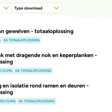
Type download
02. Plaatsingsvoorschriften
an gewelven - totaaloplossing
A
04. TOTAALOPLOSSING
ak met dragende nok en keperplanken -
ossing
O CLIMA
04. TOTAALOPLOSSING
 en isolatie rond ramen en deuren -
ossing
PRO CLIMA
04. TOTAALOPLOSSING