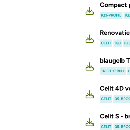
Compact p
IQ3-PROFIL
IQ
Renovatie 
CELIT
IQ3
IQ
blaugelb 
TRIOTHERM+
Celit 4D v
CELIT
05. BR
Celit S - 
CELIT
05. BR