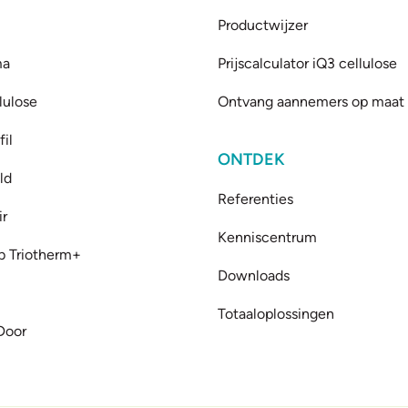
Productwijzer
ma
Prijscalculator iQ3 cellulose
lulose
Ontvang aannemers op maat
il
ONTDEK
ld
Referenties
ir
Kenniscentrum
b Triotherm+
Downloads
Totaaloplossingen
Door