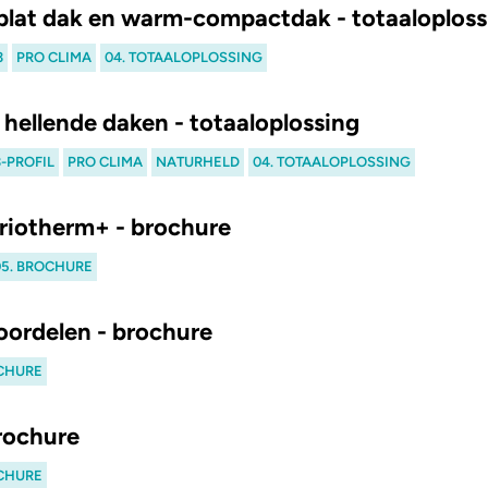
lat dak en warm-compactdak - totaaloploss
3
PRO CLIMA
04. TOTAALOPLOSSING
hellende daken - totaaloplossing
3-PROFIL
PRO CLIMA
NATURHELD
04. TOTAALOPLOSSING
Triotherm+ - brochure
05. BROCHURE
oordelen - brochure
OCHURE
brochure
OCHURE