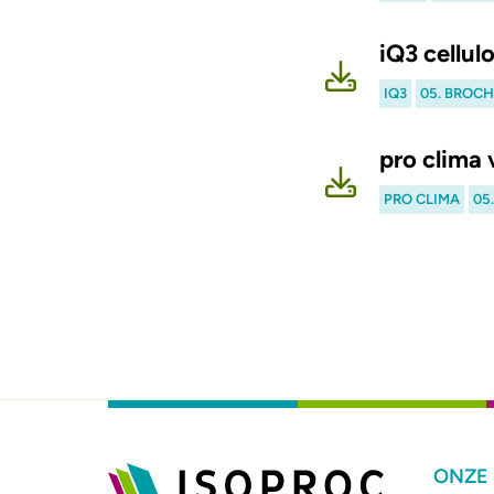
iQ3 cellul
IQ3
05. BROC
pro clima 
PRO CLIMA
05
Paginering
ONZE