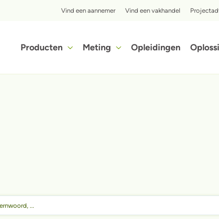
Top menu
Vind een aannemer
Vind een vakhandel
Projectad
Hoofdnavigatie
Producten
Meting
Opleidingen
Oploss
Ontdek in slechts enkele stappen hoe voordelig het isoleren met iQ3-cellulose isolatie voor jou kan zijn.