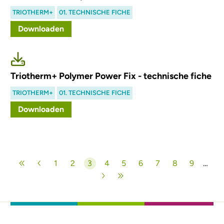
TRIOTHERM+
01. TECHNISCHE FICHE
Downloaden
Triotherm+ Polymer Power Fix - technische fiche
TRIOTHERM+
01. TECHNISCHE FICHE
Downloaden
Paginering
1
2
3
4
5
6
7
8
9
…
Pagina
Pagina
Huidige pagina
Pagina
Pagina
Pagina
Pagina
Pagina
Pagina