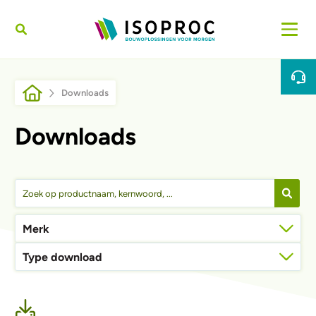
Overslaan en naar de inhoud gaan
Kruimelpad
Downloads
Downloads
Merk
Type download