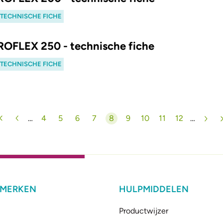
. TECHNISCHE FICHE
 ROFLEX 250 - technische fiche
. TECHNISCHE FICHE
…
4
5
6
7
8
9
10
11
12
…
Pagina
Pagina
Pagina
Pagina
Huidige pagina
Pagina
Pagina
Pagina
Pagina
 MERKEN
HULPMIDDELEN
Productwijzer