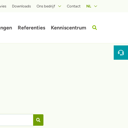
vies
Downloads
Ons bedrijf
Contact
NL
Over ISOPROC
ingen
Referenties
Kenniscentrum