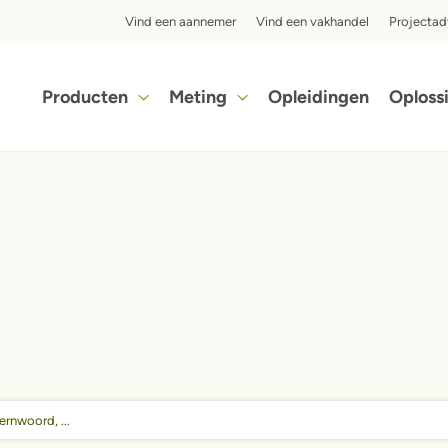
Top menu
Vind een aannemer
Vind een vakhandel
Projectad
Hoofdnavigatie
Producten
Meting
Opleidingen
Oploss
Ontdek in slechts enkele stappen hoe voordelig het isoleren met iQ3-cellulose isolatie voor jou kan zijn.