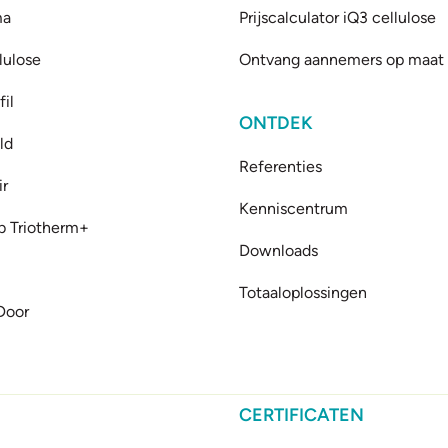
ma
Prijscalculator iQ3 cellulose
lulose
Ontvang aannemers op maat
il
ONTDEK
ld
Referenties
ir
Kenniscentrum
b Triotherm+
Downloads
Totaaloplossingen
Door
CERTIFICATEN