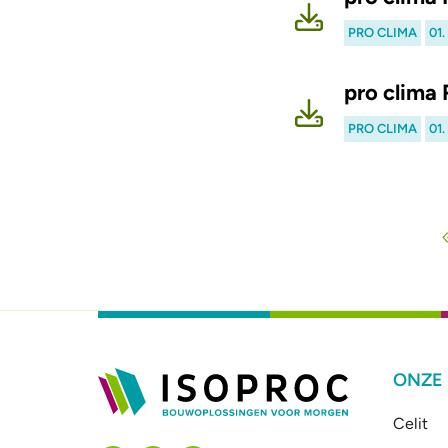
PRO CLIMA
01
pro clima
PRO CLIMA
01
Paginering
ONZE
Celit