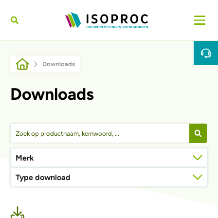
Overslaan en naar de inhoud gaan
Kruimelpad
Downloads
Downloads
Merk
Type download