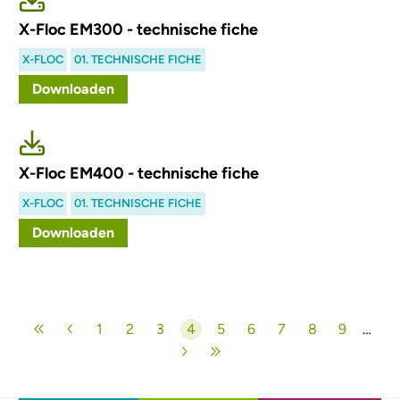
X-Floc EM300 - technische fiche
X-FLOC
01. TECHNISCHE FICHE
Downloaden
X-Floc EM400 - technische fiche
X-FLOC
01. TECHNISCHE FICHE
Downloaden
Paginering
1
2
3
4
5
6
7
8
9
…
Pagina
Pagina
Pagina
Huidige pagina
Pagina
Pagina
Pagina
Pagina
Pagina