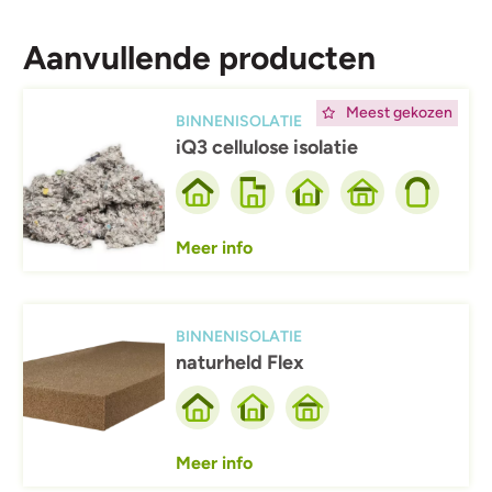
Aanvullende producten
Afbeelding
Meest gekozen
BINNENISOLATIE
iQ3 cellulose isolatie
Meer info
Afbeelding
BINNENISOLATIE
naturheld Flex
Meer info