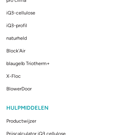
pro clima
iQ3-cellulose
iQ3-profil
naturheld
Block'Air
blaugelb Triotherm+
X-Floc
BlowerDoor
HULPMIDDELEN
Productwijzer
Prijscalculator iQ3 cellulose