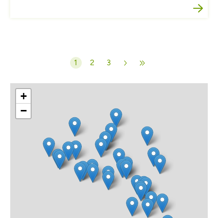
Paginering
1
2
3
Huidige pagina
Pagina
Pagina
+
−