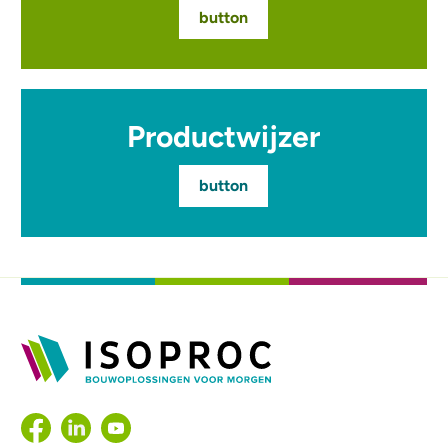
button
Productwijzer
button