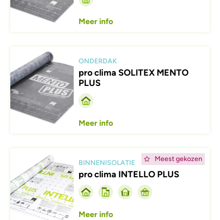
Meer info
Afbeelding
ONDERDAK
pro clima SOLITEX MENTO
PLUS
Meer info
Afbeelding
Meest gekozen
BINNENISOLATIE
pro clima INTELLO PLUS
Meer info