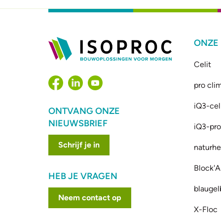
ONZE
Celit
pro cli
iQ3-cel
ONTVANG ONZE
NIEUWSBRIEF
iQ3-prof
Schrijf je in
naturhe
Block'A
HEB JE VRAGEN
blaugel
Neem contact op
X-Floc