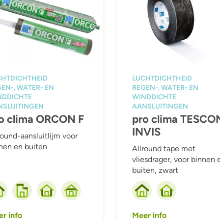
CHTDICHTHEID
LUCHTDICHTHEID
EN-, WATER- EN
REGEN-, WATER- EN
NDDICHTE
WINDDICHTE
NSLUITINGEN
AANSLUITINGEN
o clima ORCON F
pro clima TESCO
INVIS
round-aansluitlijm voor
nen en buiten
Allround tape met
vliesdrager, voor binnen 
buiten, zwart
r info
Meer info