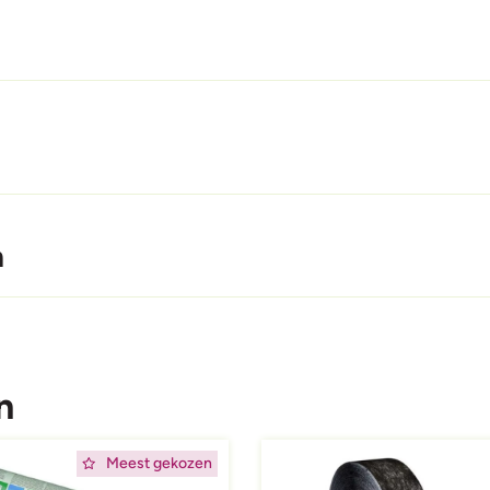
n
n
ing
Afbeelding
Meest gekozen