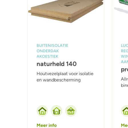
BUITENISOLATIE
LU
ONDERDAK
REG
AKOESTIEK
WI
AA
naturheld 140
pr
Houtvezelplaat voor isolatie
All
en wandbescherming
bin
Meer info
Mee