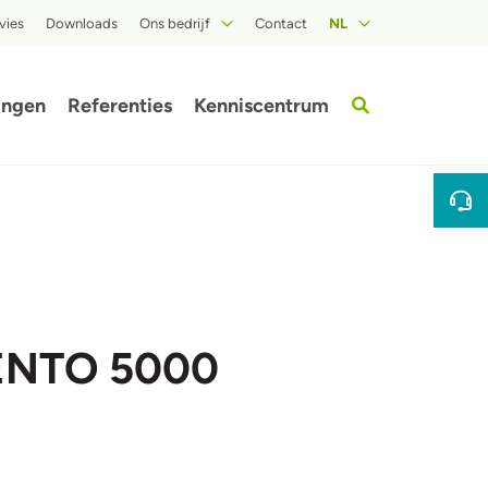
vies
Downloads
Ons bedrijf
Contact
NL
Over ISOPROC
ingen
Referenties
Kenniscentrum
fbeelding
Afbeeldi
MENTO 5000