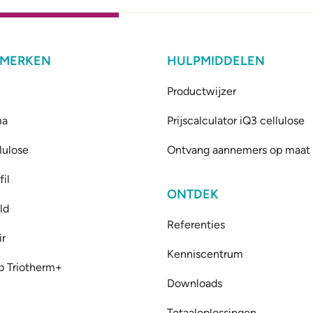
 MERKEN
HULPMIDDELEN
Productwijzer
ma
Prijscalculator iQ3 cellulose
lulose
Ontvang aannemers op maat
il
ONTDEK
ld
Referenties
ir
Kenniscentrum
b Triotherm+
Downloads
Totaaloplossingen