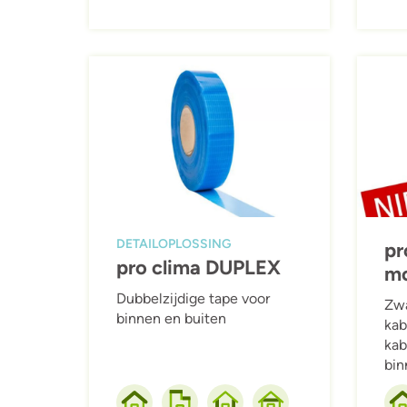
Afbeelding
Afbeeld
DETAILOPLOSSING
pr
pro clima DUPLEX
mo
Dubbelzijdige tape voor
Zwa
binnen en buiten
kab
kab
bin