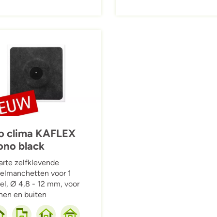
ing
o clima KAFLEX
no black
rte zelfklevende
elmanchetten voor 1
el, Ø 4,8 - 12 mm, voor
nen en buiten