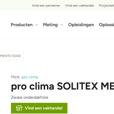
Top menu
Vind een aannemer
Vind een vakhandel
Projectad
Hoofdnavigatie
Producten
Meting
Opleidingen
Oploss
Ontdek in slechts enkele stappen hoe voordelig het isoleren met iQ3-cellulose isolatie voor jou kan zijn.
X MENTO 5000
Afbeelding
A
Merk:
pro clima
pro clima SOLITEX 
Zware onderdakfolie
Vind een vakhandel