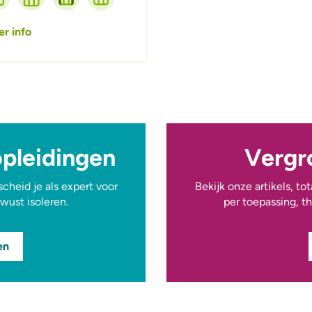
r info
opleidingen
Vergro
rscheid je als expert voor
Bekijk onze artikels, to
wust isoleren.
per toepassing, t
en