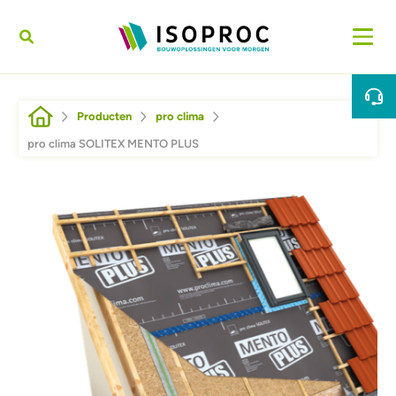
Overslaan en naar de inhoud gaan
Kruimelpad
Producten
pro clima
pro clima SOLITEX MENTO PLUS
Afbeelding