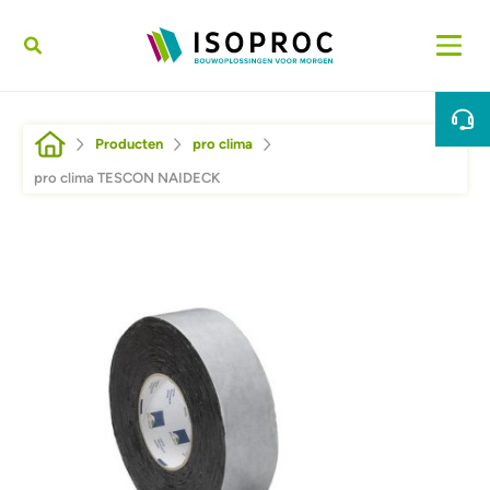
Overslaan en naar de inhoud gaan
Kruimelpad
Producten
pro clima
pro clima TESCON NAIDECK
Afbeelding