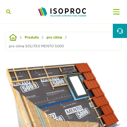
Aller au contenu principal
Fil d'Ariane
Produits
pro clima
pro clima SOLITEX MENTO 5000
Afbeelding