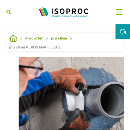
Overslaan en naar de inhoud gaan
Kruimelpad
Producten
pro clima
pro clima AEROSANA FLEECE
Afbeelding