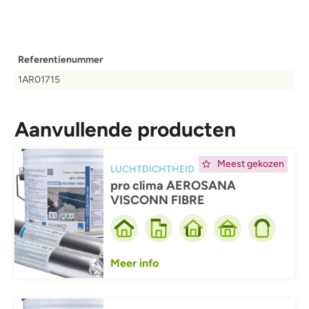
Referentienummer
1AR01715
Aanvullende producten
Afbeelding
Meest gekozen
LUCHTDICHTHEID
pro clima AEROSANA
VISCONN FIBRE
Meer info
Afbeelding