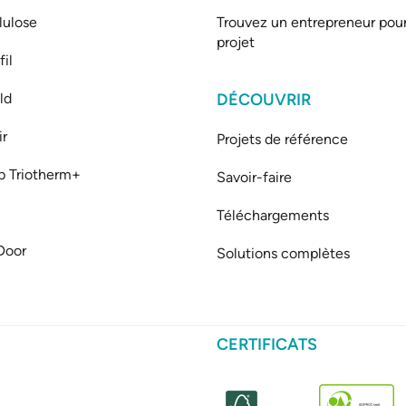
lulose
Trouvez un entrepreneur pour
projet
il
ld
DÉCOUVRIR
ir
Projets de référence
b Triotherm+
Savoir-faire
Téléchargements
Door
Solutions complètes
CERTIFICATS