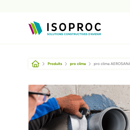
Aller au contenu principal
Fil d'Ariane
Produits
pro clima
pro clima AEROSAN
Afbeelding