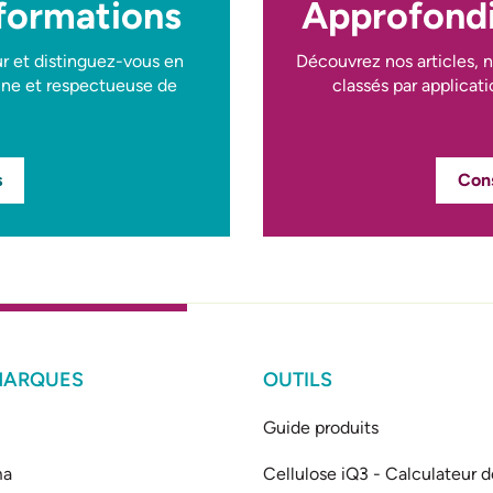
 formations
Approfondi
r et distinguez-vous en
Découvrez nos articles, n
aine et respectueuse de
classés par applicati
s
Cons
MARQUES
OUTILS
Guide produits
ma
Cellulose iQ3 - Calculateur d