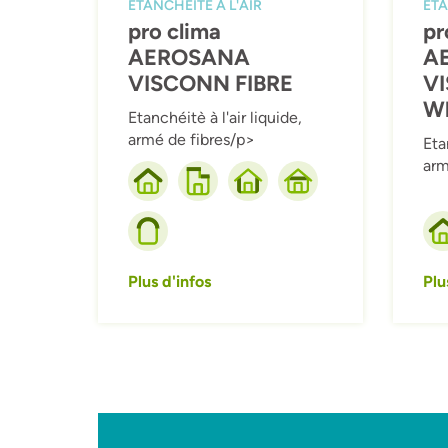
ETANCHÉITÉ À L'AIR
ETA
pro clima
pr
AEROSANA
A
VISCONN FIBRE
VI
Wh
Etanchéitè à l'air liquide,
armé de fibres/p>
Eta
arm
Plus d'infos
Plu