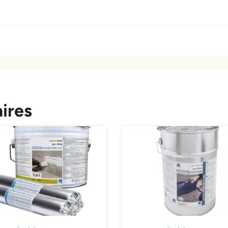
ires
ing
Afbeelding