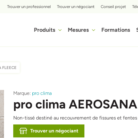
Top menu
Trouver un professionnel
Trouver un négociant
Conseil projet
Té
Hoofdnavigatie
Produits
Mesures
Formations
Découvrez en quelques étapes à quel point l'isolation avec l'isolant en cellulose iQ3 peut être avantageuse pour vous.
A FLEECE
Afbeelding
Marque:
pro clima
pro clima AEROSANA
Non-tissé destiné au recouvrement de fissures et fentes
Trouver un négociant