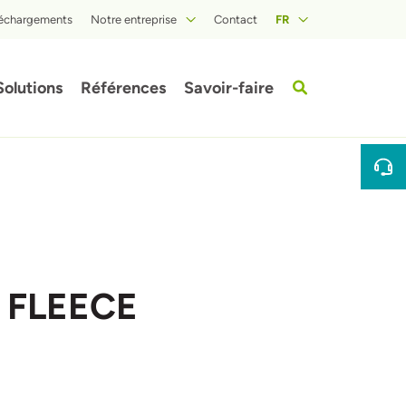
léchargements
Notre entreprise
Contact
FR
A propos d'ISOPROC
Solutions
Références
Savoir-faire
 FLEECE