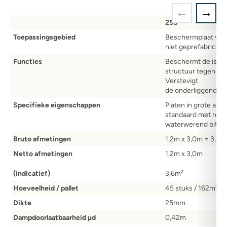
25S
Toepassingsgebied
Beschermplaat voor
niet geprefabricee
Functies
Beschermt de isola
structuur tegen de
Verstevigt
de onderliggende s
Specifieke eigenschappen
Platen in grote afm
standaard met recht
waterwerend bitume
Bruto afmetingen
1,2m x 3,0m = 3,6m²
Netto afmetingen
1,2m x 3,0m
(indicatief)
3,6m²
Hoeveelheid / pallet
45 stuks / 162m²
Dikte
25mm
Dampdoorlaatbaarheid µd
0,42m