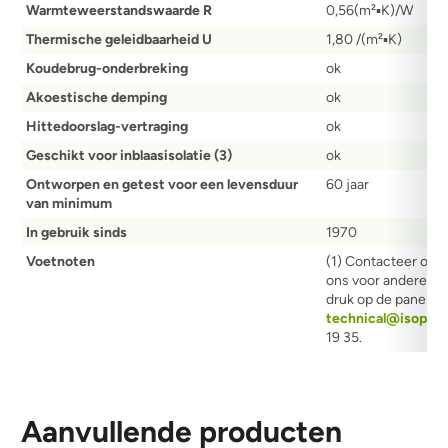
Warmteweerstandswaarde R
0,56(m²▪K)/W
Thermische geleidbaarheid U
1,80 /(m²▪K)
Koudebrug-onderbreking
ok
Akoestische demping
ok
Hittedoorslag-vertraging
ok
Geschikt voor inblaasisolatie (3)
ok
Ontworpen en getest voor een levensduur
60 jaar
van minimum
In gebruik sinds
1970
Voetnoten
(1) Contacteer ons
ons voor andere afm
druk op de panelen
technical@isoproc
19 35.
Aanvullende producten