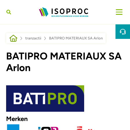
Sari la conținutul principal
Breadcrumb
tranzactii
BATIPRO MATERIAUX SA Arlon
BATIPRO MATERIAUX SA
Arlon
Afbeelding
Merken