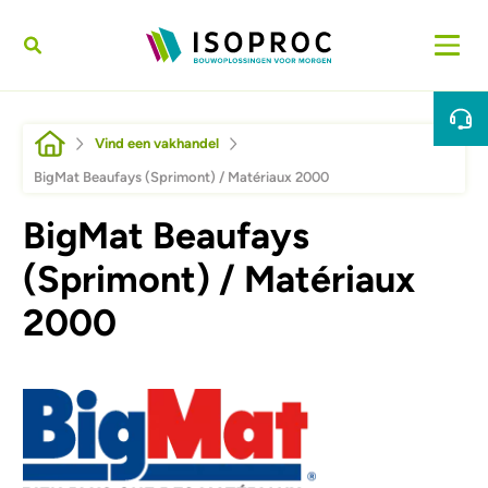
Overslaan en naar de inhoud gaan
Kruimelpad
Vind een vakhandel
BigMat Beaufays (Sprimont) / Matériaux 2000
BigMat Beaufays
(Sprimont) / Matériaux
2000
Afbeelding