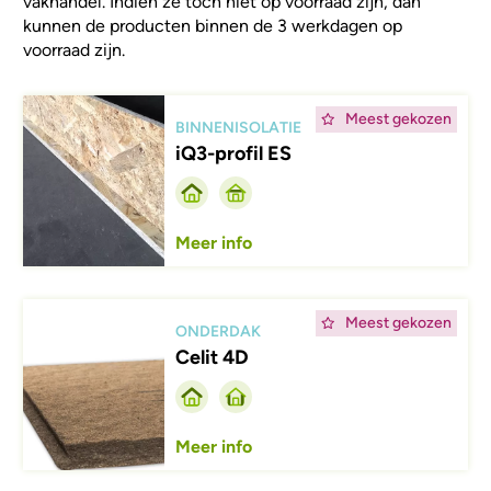
vakhandel. Indien ze toch niet op voorraad zijn, dan
kunnen de producten binnen de 3 werkdagen op
voorraad zijn.
Afbeelding
Meest gekozen
BINNENISOLATIE
iQ3-profil ES
Meer info
Afbeelding
Meest gekozen
ONDERDAK
Celit 4D
Meer info