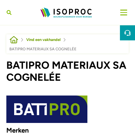
Overslaan en naar de inhoud gaan
Kruimelpad
Vind een vakhandel
BATIPRO MATERIAUX SA COGNELÉE
BATIPRO MATERIAUX SA
COGNELÉE
Afbeelding
Merken