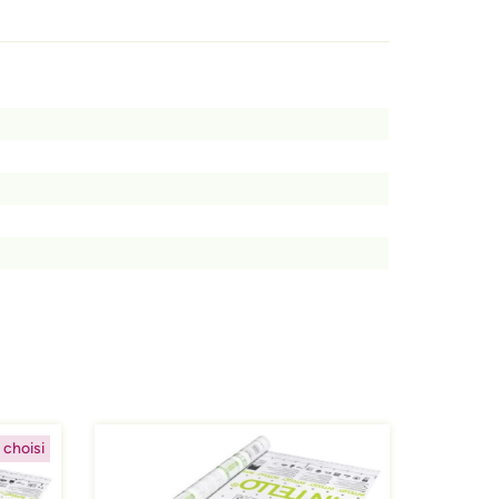
Afbeelding
 choisi