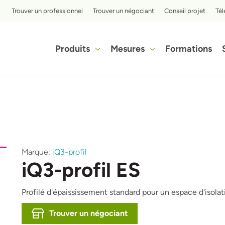
Top menu
Trouver un professionnel
Trouver un négociant
Conseil projet
Té
Hoofdnavigatie
Produits
Mesures
Formations
Découvrez en quelques étapes à quel point l'isolation avec l'isolant en cellulose iQ3 peut être avantageuse pour vous.
Afbeelding
A
Marque:
iQ3-profil
iQ3-profil ES
Profilé d'épaississement standard pour un espace d'isola
Trouver un négociant