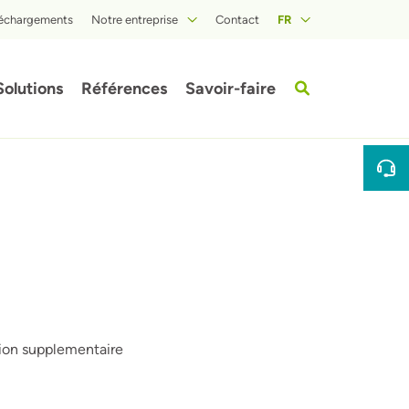
léchargements
Notre entreprise
Contact
FR
A propos d'ISOPROC
Solutions
Références
Savoir-faire
fbeelding
tion supplementaire