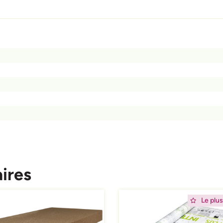
ires
ing
Afbeelding
Le plus