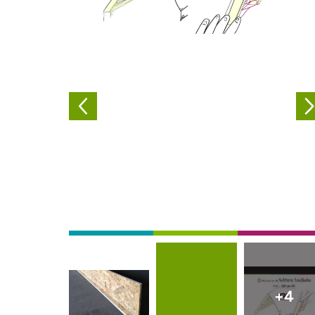
Externe video URL
Afbeelding
Afbeelding
+4