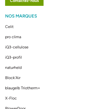
Contactez-nous
NOS MARQUES
Celit
pro clima
iQ3-cellulose
iQ3-profil
naturheld
Block'Air
blaugelb Triotherm+
X-Floc
BlowerDoor