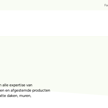
T
Fa
 alle expertise van
ngen en afgestemde producten
atte daken, muren,