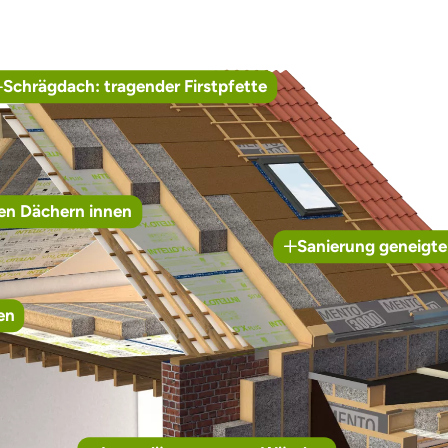
Schrägdach: tragender Firstpfette
en Dächern innen
Sanierung geneigte
en