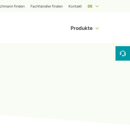
op menu
chmann finden
Fachhändler finden
Kontakt
DE
Hoofdnavigat
Produkte