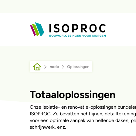
Direkt zum Inhalt
Pfadnavigation
node
Oplossingen
Totaaloplossingen
Onze isolatie- en renovatie-oplossingen bundelen
ISOPROC. Ze bevatten richtlijnen, detailtekeni
voor een optimale aanpak van hellende daken, pl
schrijnwerk, enz.