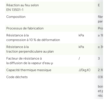
Réaction au feu selon
E
EN 13501-1
Composition
fibre 
paraffi
Processus de fabrication
Procé
Résistance à la
kPa
≥ 180
compression à 10 % de déformation
Résistance à la
kPa
≥ 30
traction perpendiculaire au plan
Facteur de résistance à
/
3
la diffusion de la vapeur d'eau μ
Capacité thermique massique
J/(kg.K)
2.100
Code déchets
03010
bois
et pan
récupé