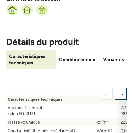
Détails du produit
Caractéristiques
Conditionnement
Variantes
techniques
Caractéristiques techniques
Aptitude à l'emploi
WF-EN
selon EN 13171
MU3
Masse volumique
kg/m³
220
Conductivité thermique déclarée λD
W/(m.K)
0,047