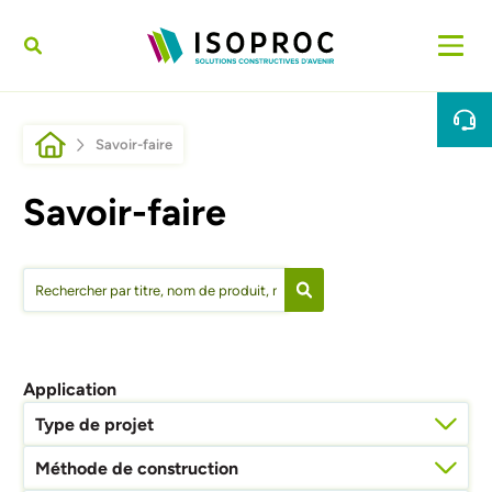
Aller au contenu principal
Fil d'Ariane
Savoir-faire
Savoir-faire
Application
Type de projet
Méthode de construction