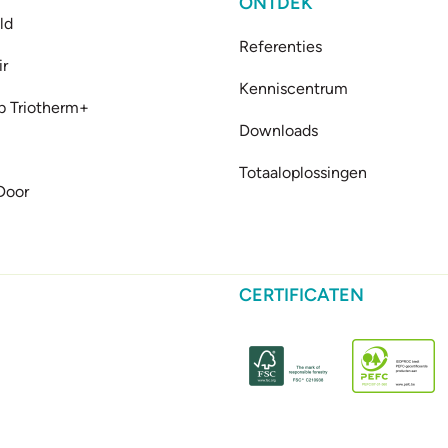
ONTDEK
ld
Referenties
ir
Kenniscentrum
b Triotherm+
Downloads
Totaaloplossingen
Door
CERTIFICATEN