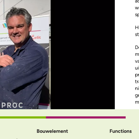
a
w
s
H
s
D
m
v
u
p
t
n
g
m
Bouwelement
Functions