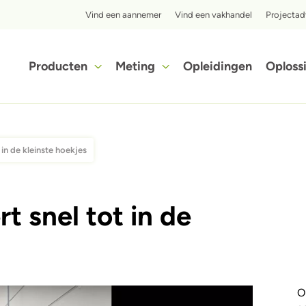
Top menu
Vind een aannemer
Vind een vakhandel
Projectad
Hoofdnavigatie
Producten
Meting
Opleidingen
Oploss
Ontdek in slechts enkele stappen hoe voordelig het isoleren met iQ3-cellulose isolatie voor jou kan zijn.
t in de kleinste hoekjes
rt snel tot in de
O