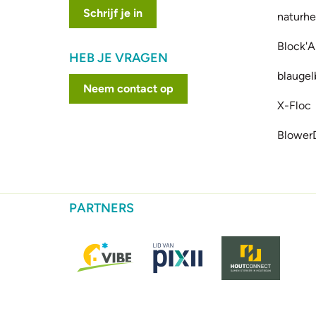
Schrijf je in
naturhe
Block'A
HEB JE VRAGEN
blaugel
Neem contact op
X-Floc
Blower
PARTNERS