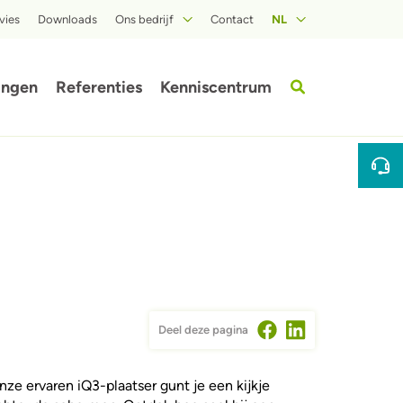
vies
Downloads
Ons bedrijf
Contact
NL
Over ISOPROC
ingen
Referenties
Kenniscentrum
Deel deze pagina
nze ervaren iQ3-plaatser gunt je een kijkje