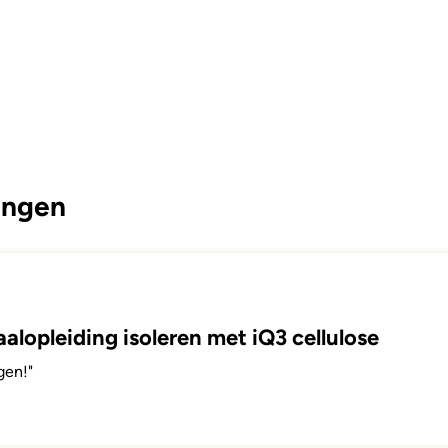
ingen
alopleiding isoleren met iQ3 cellulose
gen!"