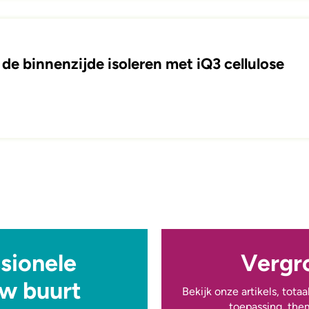
de binnenzijde isoleren met iQ3 cellulose
sionele
Vergro
uw buurt
Bekijk onze artikels, tota
toepassing, the