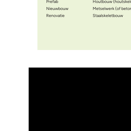
Prefab
Houtbouw (houtskelet
Nieuwbouw
Metselwerk (of beto
Renovatie
Staalskeletbouw
Video Url