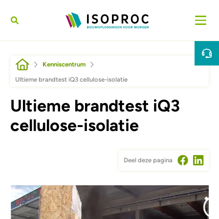
Overslaan en naar de inhoud gaan
Kruimelpad
Kenniscentrum
Ultieme brandtest iQ3 cellulose-isolatie
Ultieme brandtest iQ3
cellulose-isolatie
Deel deze pagina