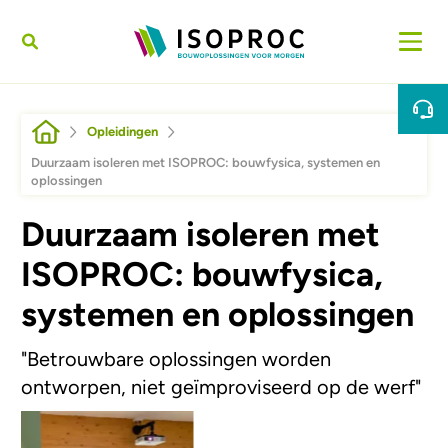
Overslaan en naar de inhoud gaan
Kruimelpad
Opleidingen
Duurzaam isoleren met ISOPROC: bouwfysica, systemen en
oplossingen
Duurzaam isoleren met
ISOPROC: bouwfysica,
systemen en oplossingen
"Betrouwbare oplossingen worden
ontworpen, niet geïmproviseerd op de werf"